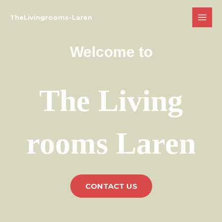
Ga
MAI
TheLivingrooms-Laren
naar
MEN
de
inhoud
Welcome to
The Living
rooms Laren
CONTACT US